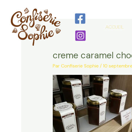
Aller
au
contenu
ACCUEIL
creme caramel cho
Par
Confiserie Sophie
/
10 septembr